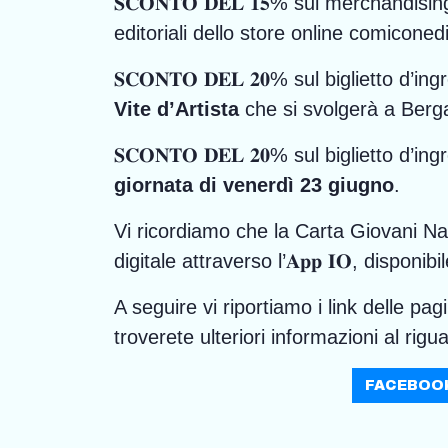
𝐒𝐂𝐎𝐍𝐓𝐎 𝐃𝐄𝐋 𝟏𝟓% sul merchand
editoriali dello store online comiconedi
𝐒𝐂𝐎𝐍𝐓𝐎 𝐃𝐄𝐋 𝟐𝟎% sul biglietto d’
Vite d’Artista
che si svolgerà a Ber
𝐒𝐂𝐎𝐍𝐓𝐎 𝐃𝐄𝐋 𝟐𝟎% sul bigliett
giornata di venerdì 23 giugno
.
Vi ricordiamo che la Carta Giovani Na
digitale attraverso l’𝐀𝐩𝐩 𝐈𝐎, dispo
A seguire vi riportiamo i link delle pa
troverete ulteriori informazioni al rigu
FACEBOOK