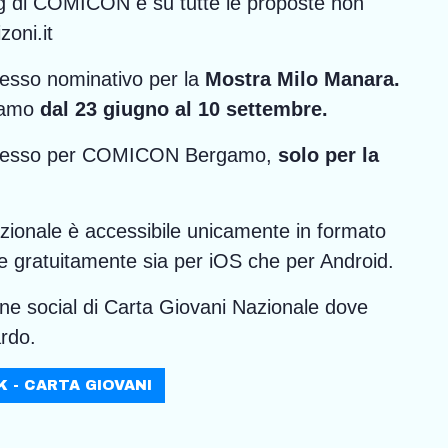
ising di COMICON e su tutte le proposte non
zoni.it
ingresso nominativo per la
Mostra Milo Manara.
gamo
dal 23 giugno al 10 settembre.
o d’ingresso per COMICON Bergamo,
solo per la
zionale è accessibile unicamente in formato
nibile gratuitamente sia per iOS che per Android.
gine social di Carta Giovani Nazionale dove
ardo.
 - CARTA GIOVANI