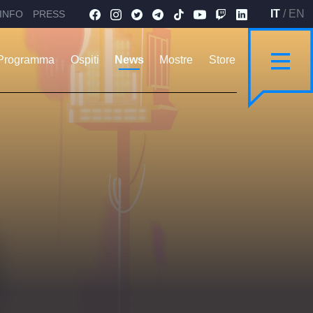
IT
/
EN
INFO
PRESS
Programma
Ospiti
News
Mostre
Store