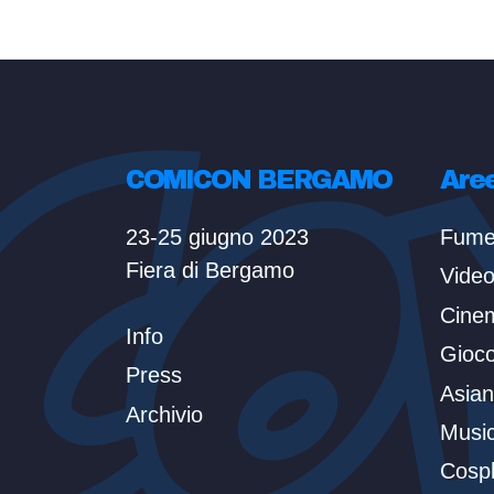
COMICON BERGAMO
Are
23-25 giugno 2023
Fume
Fiera di Bergamo
Vide
Cine
Info
Gioc
Press
Asian
Archivio
Musi
Cosp