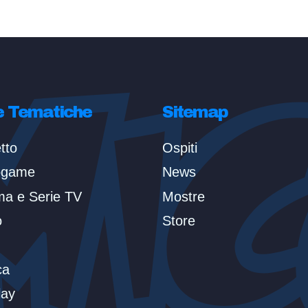
e Tematiche
Sitemap
tto
Ospiti
ogame
News
ma e Serie TV
Mostre
o
Store
ca
lay