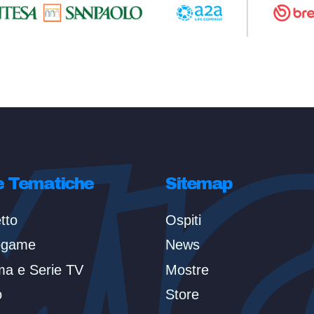
e Tematiche
Sitemap
tto
Ospiti
ogame
News
ma e Serie TV
Mostre
o
Store