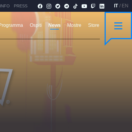
IT
/
EN
INFO
PRESS
Programma
Ospiti
News
Mostre
Store