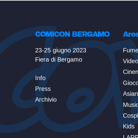
COMICON BERGAMO
Are
23-25 giugno 2023
Fume
Fiera di Bergamo
Vide
Cine
Info
Gioc
Press
Asian
Archivio
Musi
Cosp
Kids
LARP