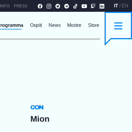
IT
/
EN
INFO
PRESS
Programma
Ospiti
News
Mostre
Store
CON
Mion