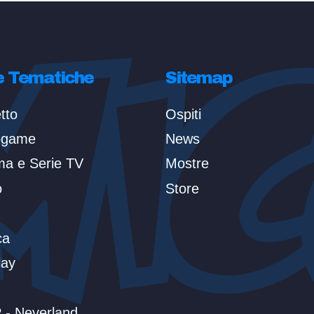
e Tematiche
Sitemap
tto
Ospiti
ogame
News
ma e Serie TV
Mostre
o
Store
ca
lay
 - Neverland